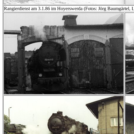
Rangierdienst am 3.1.86 im Hoyerswerda (Fotos: Jörg Baumgärtel, 