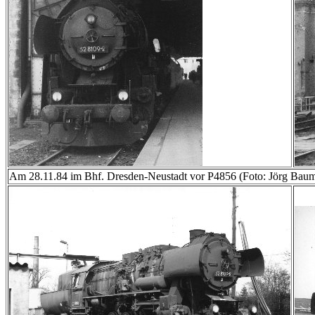
Am 28.11.84 im Bhf. Dresden-Neustadt vor P4856 (Foto: Jörg Baum